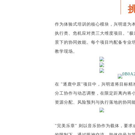
作为体验式培训的核心模块，兴明道为本
执行类、危机应对类三大维度项目。"极速
景下的协同效能。每个项目均配备专业
教学现场。
在 "逐鹿中原"项目中，兴明道将目标
分工协作与动态调整，在限定距离内将
资源分配、风险预判与执行落地的协同
"完美乐章" 则以音乐协作为载体，要
的限制下，通过眼神交流、肢体信号与