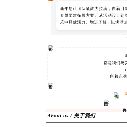
新年想让团队凝聚力拉满，向着目
专属团建拓展方案。从活动设计到
乐中释放活力、增进了解，以满满
都是我们与
向着充满
兴
About us / 关于我们