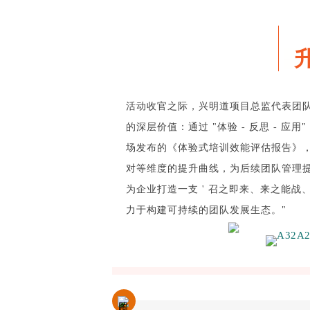
活动收官之际，兴明道项目总监代表团
的深层价值：通过 "体验 - 反思 - 
场发布的《体验式培训效能评估报告》
对等维度的提升曲线，为后续团队管理
为企业打造一支 ' 召之即来、来之能战
力于构建可持续的团队发展生态。"