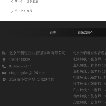
前一个：
团队能量
ꄴ
后一个：
魔毯
ꄲ
首页
俱乐部简介
北京兴明道企业管理咨询有限公司
北京兴明道企业管理
京津热线：崔老师 1381
15801513229
山东热线：赵老师 1885
010-69677177
山西热线：张老师 1513
xingmingdao@126.com
江苏热线：杨老师 1599
北京市怀柔区华欣湾20号楼
浙江热线：张老师 1875
广东热线：白老师 1368
海南热线：艾老师 1861
安徽热线：史老师 1521