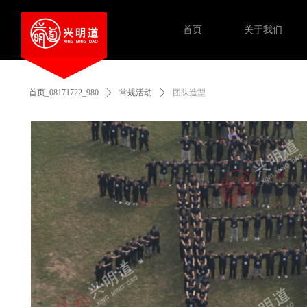
首页
关于我们
首页_08171722_980
ꄲ
常规活动
ꄲ
团队造型