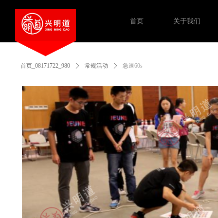
首页
关于我们
首页_08171722_980
ꄲ
常规活动
ꄲ
急速60s