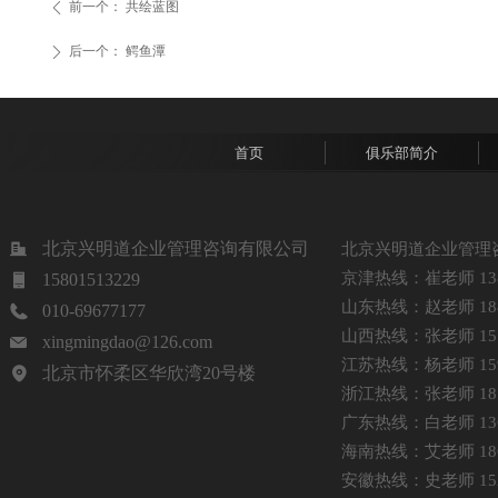
前一个：
共绘蓝图
ꄴ
后一个：
鳄鱼潭
ꄲ
首页
俱乐部简介
北京兴明道企业管理咨询有限公司
北京兴明道企业管理
京津热线：崔老师 1381
15801513229
山东热线：赵老师 1885
010-69677177
山西热线：张老师 1513
xingmingdao@126.com
江苏热线：杨老师 1599
北京市怀柔区华欣湾20号楼
浙江热线：张老师 1875
广东热线：白老师 1368
海南热线：艾老师 1861
安徽热线：史老师 1521