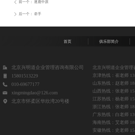
前一个：
逐鹿中原
ꄴ
后一个：
牵手
ꄲ
首页
俱乐部简介
北京兴明道企业管理咨询有限公司
北京兴明道企业管理
京津热线：崔老师 1381
15801513229
山东热线：赵老师 1885
010-69677177
山西热线：张老师 1513
xingmingdao@126.com
江苏热线：杨老师 1599
北京市怀柔区华欣湾20号楼
浙江热线：张老师 1875
广东热线：白老师 1368
海南热线：艾老师 1861
安徽热线：史老师 1521