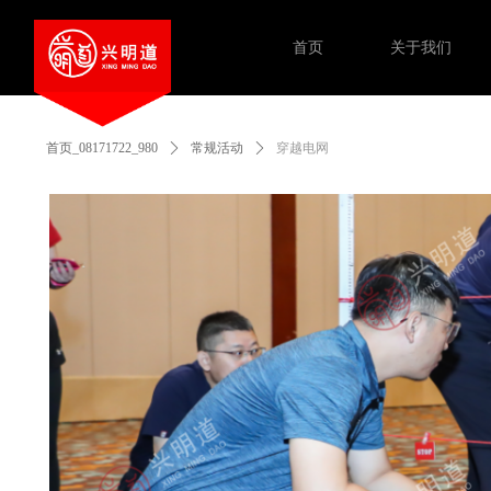
首页
关于我们
首页_08171722_980
ꄲ
常规活动
ꄲ
穿越电网