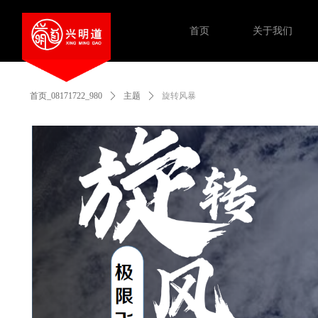
首页
关于我们
首页_08171722_980
ꄲ
主题
ꄲ
旋转风暴