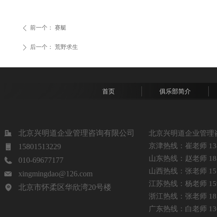
前一个：
赛艇
ꄴ
后一个：
荒野求生
ꄲ
首页
俱乐部简介
北京兴明道企业管理咨询有限公司
北京兴明道企业管理
京津热线：崔老师 1381
15801513229
山东热线：赵老师 1885
010-69677177
山西热线：张老师 1513
xingmingdao@126.com
江苏热线：杨老师 1599
北京市怀柔区华欣湾20号楼
浙江热线：张老师 1875
广东热线：白老师 1368