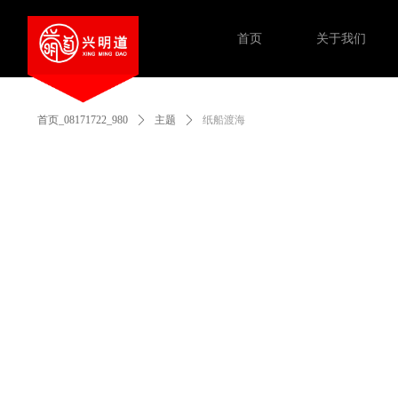
首页
关于我们
首页_08171722_980
ꄲ
主题
ꄲ
纸船渡海