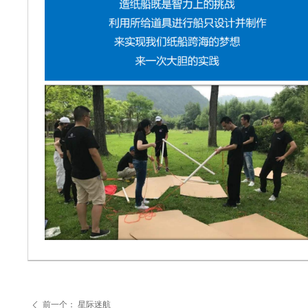
前一个：
星际迷航
ꄴ